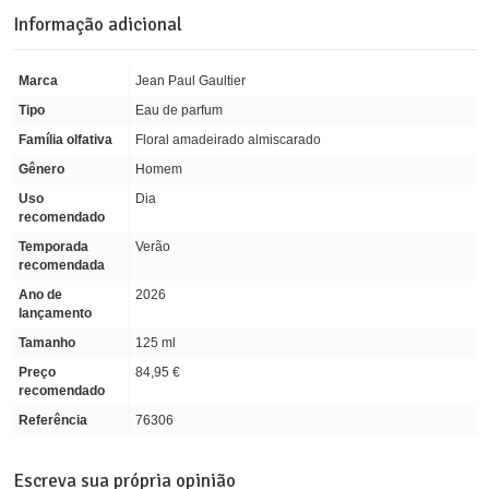
Informação adicional
Marca
Jean Paul Gaultier
Tipo
Eau de parfum
Família olfativa
Floral amadeirado almiscarado
Gênero
Homem
Uso
Dia
recomendado
Temporada
Verão
recomendada
Ano de
2026
lançamento
Tamanho
125 ml
Preço
84,95 €
recomendado
Referência
76306
Escreva sua própria opinião