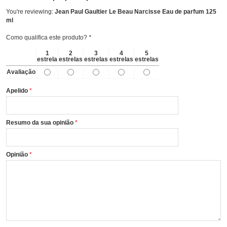
You're reviewing:
Jean Paul Gaultier Le Beau Narcisse Eau de parfum 125
ml
Como qualifica este produto?
*
1
2
3
4
5
estrela
estrelas
estrelas
estrelas
estrelas
Avaliação
Apelido
Resumo da sua opinião
Opinião