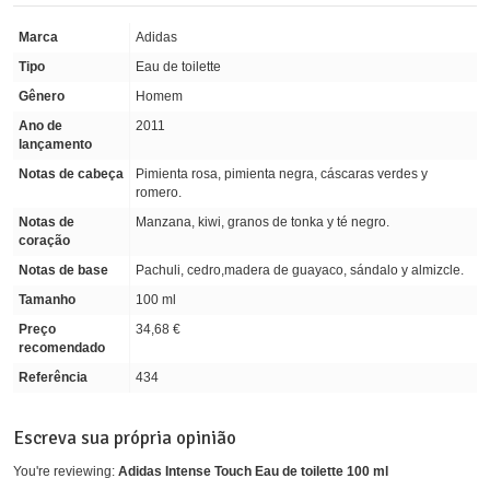
Marca
Adidas
Tipo
Eau de toilette
Gênero
Homem
Ano de
2011
lançamento
Notas de cabeça
Pimienta rosa, pimienta negra, cáscaras verdes y
romero.
Notas de
Manzana, kiwi, granos de tonka y té negro.
coração
Notas de base
Pachuli, cedro,madera de guayaco, sándalo y almizcle.
Tamanho
100 ml
Preço
34,68 €
recomendado
Referência
434
Escreva sua própria opinião
You're reviewing:
Adidas Intense Touch Eau de toilette 100 ml