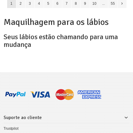
1
2
3
4
5
6
7
8
9
10
...
55
Maquilhagem para os lábios
Seus lábios estão chamando para uma
mudança
Suporte ao cliente
Trustpilot