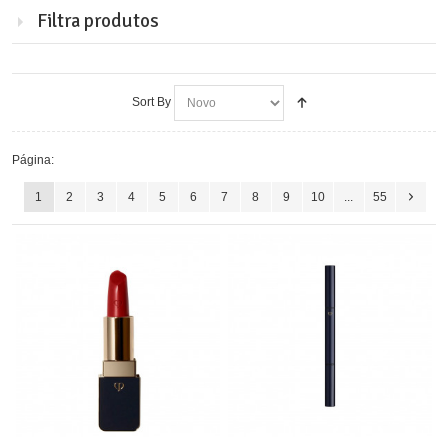
Filtra produtos
Sort By
Página:
1
2
3
4
5
6
7
8
9
10
...
55