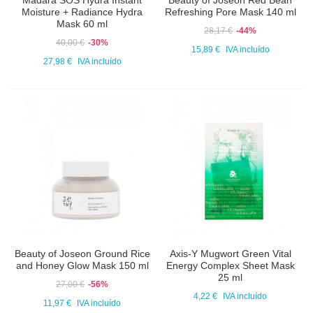
Mádara SOS Hydra Instant
Beauty of Joseon Red Bean
Moisture + Radiance Hydra
Refreshing Pore Mask 140 ml
Mask 60 ml
28,17 €
-44%
40,00 €
-30%
15,89 €
IVA incluído
27,98 €
IVA incluído
Beauty of Joseon Ground Rice
Axis-Y Mugwort Green Vital
and Honey Glow Mask 150 ml
Energy Complex Sheet Mask
25 ml
27,00 €
-56%
4,22 €
IVA incluído
11,97 €
IVA incluído