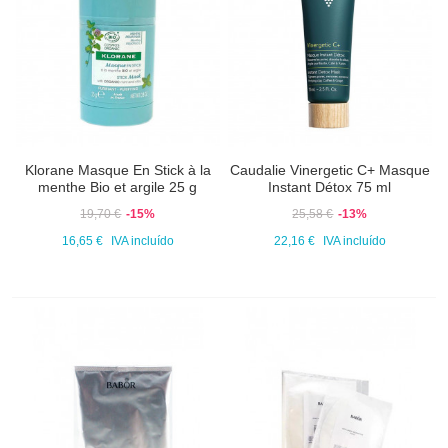
Klorane Masque En Stick à la
Caudalie Vinergetic C+ Masque
menthe Bio et argile 25 g
Instant Détox 75 ml
19,70 €
-15%
25,58 €
-13%
16,65 €
IVA incluído
22,16 €
IVA incluído