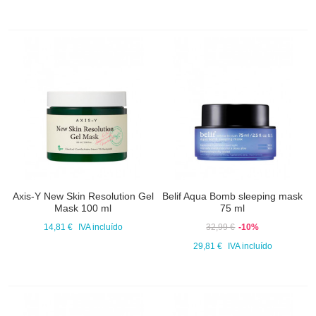
Axis-Y New Skin Resolution Gel
Belif Aqua Bomb sleeping mask
Mask 100 ml
75 ml
14,81 €
IVA incluído
32,99 €
-10%
29,81 €
IVA incluído