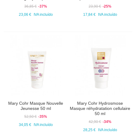
36,85 €
-37%
23,90 €
-25%
23,06 €
IVA incluído
17,84 €
IVA incluído
Mary Cohr Masque Nouvelle
Mary Cohr Hydrosmose
Jeunesse 50 ml
Masque réhydratation cellulaire
50 ml
52,50 €
-35%
42,90 €
-34%
34,05 €
IVA incluído
28,25 €
IVA incluído