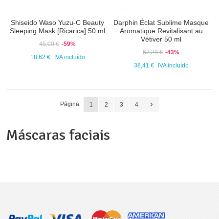
Shiseido Waso Yuzu-C Beauty
Darphin Éclat Sublime Masque
Sleeping Mask [Ricarica] 50 ml
Aromatique Revitalisant au
Vétiver 50 ml
45,00 €
-59%
67,28 €
-43%
18,62 €
IVA incluído
38,41 €
IVA incluído
Página:
1
2
3
4
Máscaras faciais