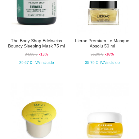
The Body Shop Edelweiss
Lierac Premium Le Masque
Bouncy Sleeping Mask 75 ml
Absolu 50 ml
34,00 €
-13%
55,90 €
-36%
29,67 €
IVA incluído
35,79 €
IVA incluído