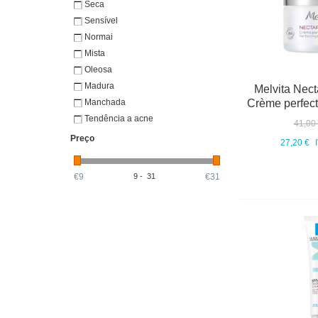
Seca
Sensível
Normai
Mista
Oleosa
Madura
Melvita Nect
Manchada
Crème perfectr
Tendência a acne
41,00
Preço
27,20 €
€9
9
-
31
€31