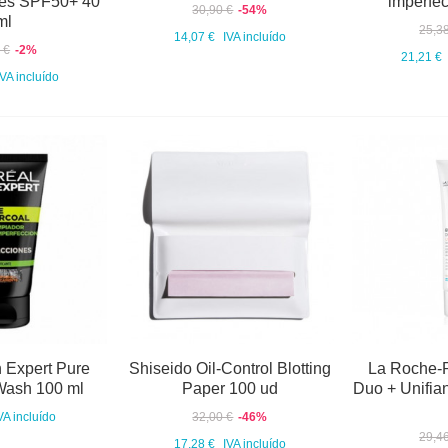
nes SPF50+ 40
imperfec
30,90 €
-54%
ml
25,3
14,07 €
IVA incluído
 €
-2%
21,21 €
IVA incluído
 Expert Pure
Shiseido Oil-Control Blotting
La Roche-P
Wash 100 ml
Paper 100 ud
Duo + Unifian
VA incluído
32,00 €
-46%
29,4
17,28 €
IVA incluído