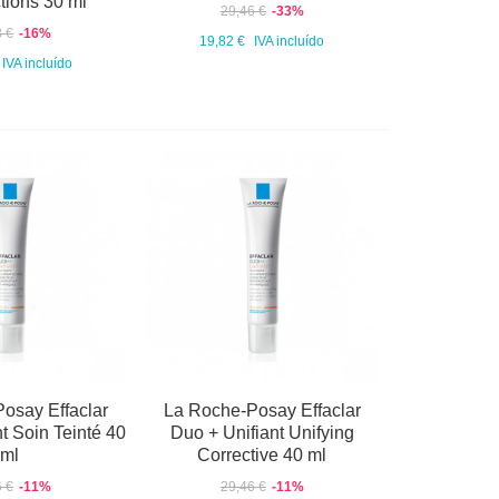
tions 30 ml
29,46 €
-33%
8 €
-16%
19,82 €
IVA incluído
IVA incluído
osay Effaclar
La Roche-Posay Effaclar
t Soin Teinté 40
Duo + Unifiant Unifying
ml
Corrective 40 ml
6 €
-11%
29,46 €
-11%