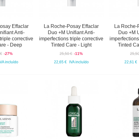
say Effaclar
La Roche-Posay Effaclar
La Roche-P
fiant Anti-
Duo +M Unifiant Anti-
Duo +M Un
riple corrective
imperfections triple corrective
imperfections 
are - Deep
Tinted Care - Light
Tinted C
 €
-27%
25,50 €
-11%
25,5
IVA incluído
22,65 €
IVA incluído
22,61 €