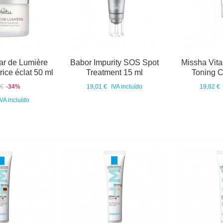
ar de Lumière
Babor Impurity SOS Spot
Missha Vita
ice éclat 50 ml
Treatment 15 ml
Toning 
 €
-34%
19,01 €
IVA incluído
19,82 €
IVA incluído