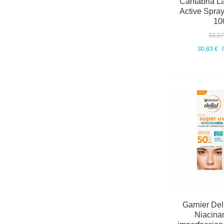
Cantabria Lab
Active Spray
10
33,07
30,83 €
Garnier Del
Niacinam