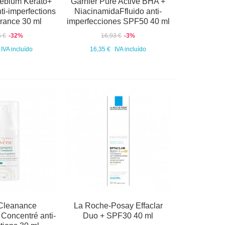
ebium Kerato+
Garnier Pure Active BHA +
ti-imperfections
NiacinamidaFfluido anti-
érance 30 ml
imperfecciones SPF50 40 ml
6 €
-32%
16,93 €
-3%
IVA incluído
16,35 €
IVA incluído
Cleanance
La Roche-Posay Effaclar
oncentré anti-
Duo + SPF30 40 ml