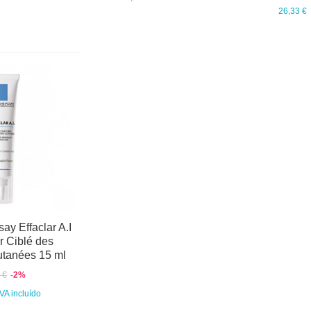
26,33 €
y Effaclar A.I
r Ciblé des
utanées 15 ml
 €
-2%
IVA incluído