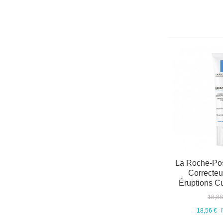
La Roche-Posa
Correcteu
Éruptions C
18,88
18,56 €