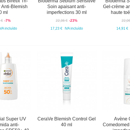
s Biretix Tri-
Bioderma Sebium Sensitive
Bioderma S
 Anti-Blemish
Soin apaisant anti-
Gel-crème an
0 ml
imperfections 30 ml
haute to
 €
-7%
22,36 €
-23%
22,0
IVA incluído
17,23 €
IVA incluído
14,91 €
ial Super UV
CeraVe Blemish Control Gel
Avène 
ida anti-
40 ml
Comedomed C