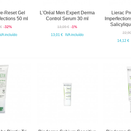
re-Reset Gel
L'Oréal Men Expert Derma
Lierac Pr
fections 50 ml
Control Serum 30 ml
Imperfection
Salicyliq
 €
-32%
13,09 €
-1%
22,9
IVA incluído
13,01 €
IVA incluído
14,12 €