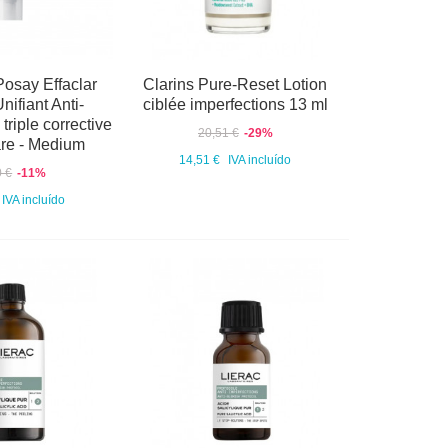
osay Effaclar
Clarins Pure-Reset Lotion
ifiant Anti-
ciblée imperfections 13 ml
triple corrective
20,51 €
-29%
are - Medium
14,51 €
IVA incluído
0 €
-11%
IVA incluído