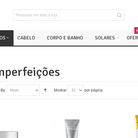
OS
CABELO
CORPO E BANHO
SOLARES
OFER
mperfeições
 By
Mostrar
por página