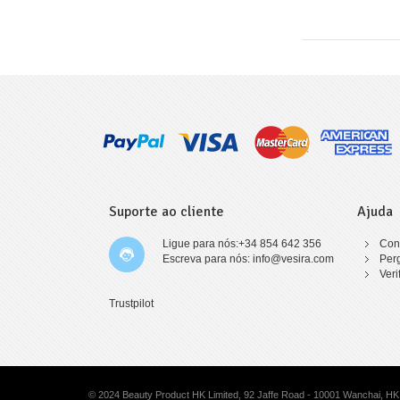
Suporte ao cliente
Ajuda
Ligue para nós:+34 854 642 356
Con
Escreva para nós: info@vesira.com
Per
Veri
Trustpilot
© 2024 Beauty Product HK Limited, 92 Jaffe Road - 10001 Wanchai, HK