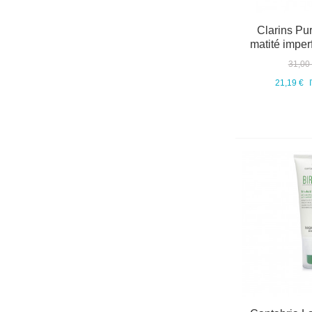
Clarins Pu
matité imper
31,00
21,19 €