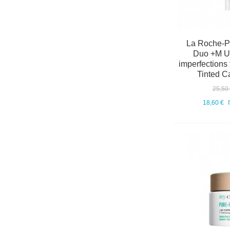
La Roche-Po
Duo +M Uni
imperfections t
Tinted C
25,50
18,60 €