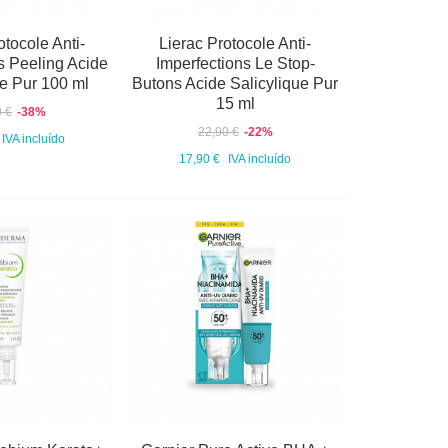
otocole Anti-
Lierac Protocole Anti-
s Peeling Acide
Imperfections Le Stop-
ue Pur 100 ml
Butons Acide Salicylique Pur
15 ml
0 €
-38%
22,90 €
-22%
IVA incluído
17,90 €
IVA incluído