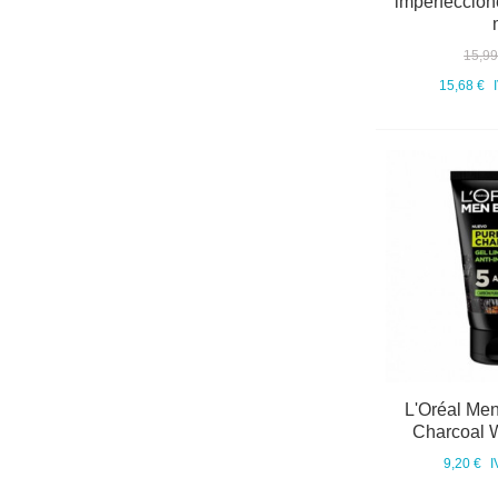
imperfeccio
15,99
15,68 €
L'Oréal Men
Charcoal 
9,20 €
I