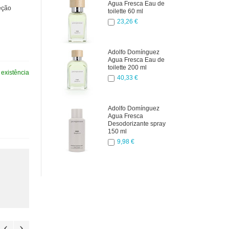
Agua Fresca Eau de
eção
toilette 60 ml
23,26 €
Adolfo Domínguez
Agua Fresca Eau de
toilette 200 ml
existência
40,33 €
Adolfo Domínguez
Agua Fresca
Desodorizante spray
150 ml
9,98 €