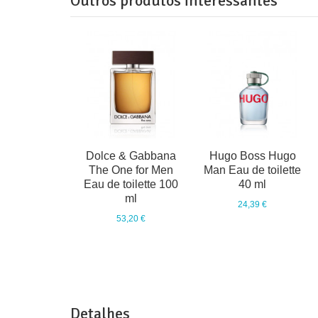
Outros produtos interessantes
Dolce & Gabbana
Hugo Boss Hugo
The One for Men
Man Eau de toilette
Eau de toilette 100
40 ml
ml
24,39 €
53,20 €
Detalhes