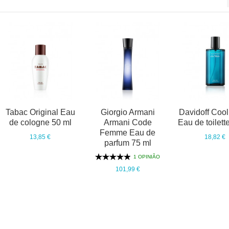
Tabac Original Eau
Giorgio Armani
Davidoff Cool
de cologne 50 ml
Armani Code
Eau de toilett
Femme Eau de
13,85 €
18,82 €
parfum 75 ml
1 OPINIÃO
101,99 €