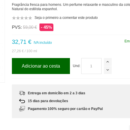
Fragrância fresca para homens. Um perfume relaxante e masculino da col
Natural do estilista espanhol.
Seja o primeiro a comentar este produto
PVS:
59,00 €
- 45%
32,71 €
Em 
IVA incluído
27,26 €
/ 100 ml
Adicionar ao cesta
Und:
m
Entrega em domicílio em 2 a 3 dias
15 dias para devoluções
Pagamento 100% seguro por cartão e PayPal