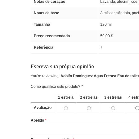
Notas de coração
Lavanda, alecrim, coen
Notas de base
Almíscar, sândalo, pach
Tamanho
120 ml
Preço recomendado
59,00 €
Referência
7
Escreva sua própria opinião
You're reviewing:
Adolfo Domínguez Agua Fresca Eau de toilet
Como qualifica este produto?
*
1 estrela
2 estrelas
3 estrelas
4 est
Avaliação
Apelido