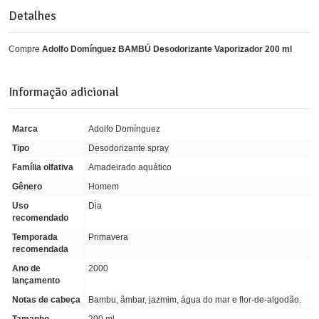
Detalhes
Compre
Adolfo Domínguez BAMBÚ Desodorizante Vaporizador 200 ml
Informação adicional
Marca
Adolfo Domínguez
Tipo
Desodorizante spray
Família olfativa
Amadeirado aquático
Gênero
Homem
Uso
Dia
recomendado
Temporada
Primavera
recomendada
Ano de
2000
lançamento
Notas de cabeça
Bambu, âmbar, jazmim, água do mar e flor-de-algodão.