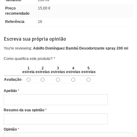
Tamanho
200 ml
Preço
15,00 €
recomendado
Referência
16
Escreva sua própria opinião
You're reviewing:
Adolfo Domínguez Bambú Desodorizante spray 200 ml
Como qualifica este produto?
*
1
2
3
4
5
estrela
estrelas
estrelas
estrelas
estrelas
Avaliação
Apelido
Resumo da sua opinião
Opinião