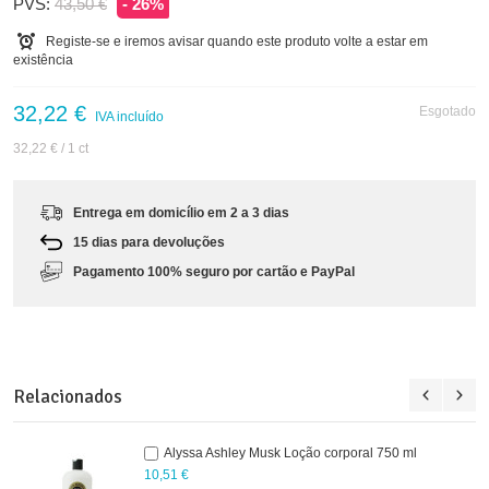
PVS:
43,50 €
- 26%
Registe-se e iremos avisar quando este produto volte a estar em
existência
32,22 €
Esgotado
IVA incluído
32,22 €
/ 1 ct
Entrega em domicílio em 2 a 3 dias
15 dias para devoluções
Pagamento 100% seguro por cartão e PayPal
Relacionados
Alyssa Ashley Musk Loção corporal 750 ml
10,51 €