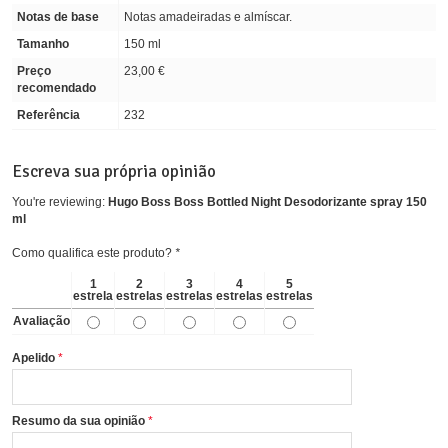
Notas de base
Notas amadeiradas e almíscar.
Tamanho
150 ml
Preço
23,00 €
recomendado
Referência
232
Escreva sua própria opinião
You're reviewing:
Hugo Boss Boss Bottled Night Desodorizante spray 150
ml
Como qualifica este produto?
*
1
2
3
4
5
estrela
estrelas
estrelas
estrelas
estrelas
Avaliação
Apelido
Resumo da sua opinião