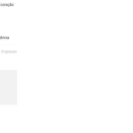
 coração
tência
Esgotado