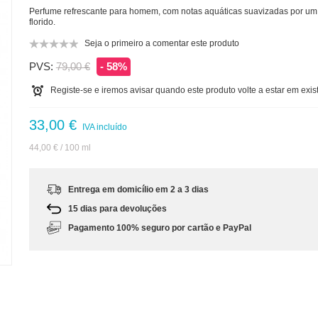
Perfume refrescante para homem, com notas aquáticas suavizadas por um
florido.
Seja o primeiro a comentar este produto
PVS:
79,00 €
- 58%
Registe-se e iremos avisar quando este produto volte a estar em exis
33,00 €
IVA incluído
44,00 €
/ 100 ml
Entrega em domicílio em 2 a 3 dias
15 dias para devoluções
Pagamento 100% seguro por cartão e PayPal
m