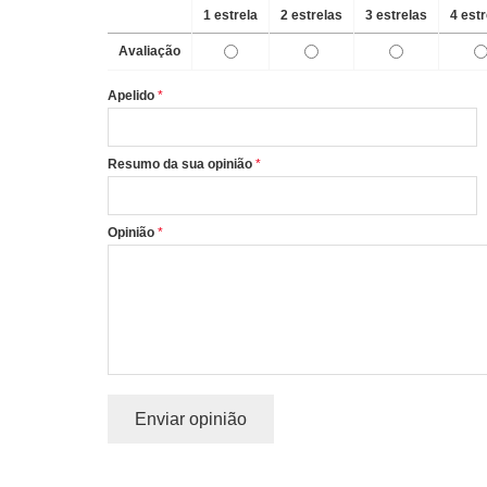
1 estrela
2 estrelas
3 estrelas
4 est
Avaliação
Apelido
Resumo da sua opinião
Opinião
Enviar opinião