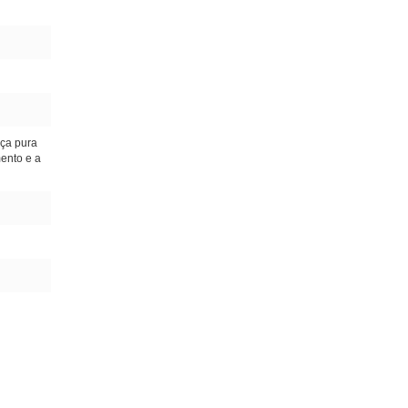
rça pura
mento e a