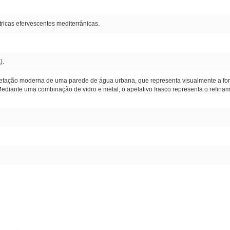
tricas efervescentes mediterrânicas.
).
retação moderna de uma parede de água urbana, que representa visualmente a fo
ediante uma combinação de vidro e metal, o apelativo frasco representa o refina