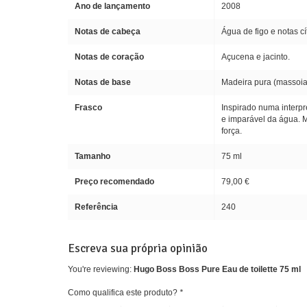
Ano de lançamento
2008
Notas de cabeça
Água de figo e notas cí
Notas de coração
Açucena e jacinto.
Notas de base
Madeira pura (massoia
Frasco
Inspirado numa interp
e imparável da água. M
força.
Tamanho
75 ml
Preço recomendado
79,00 €
Referência
240
Escreva sua própria opinião
You're reviewing:
Hugo Boss Boss Pure Eau de toilette 75 ml
Como qualifica este produto?
*