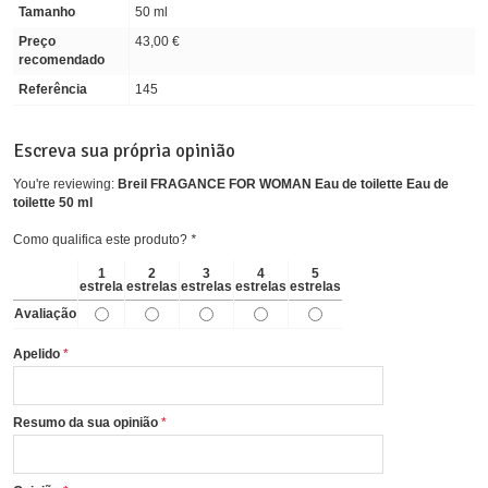
Tamanho
50 ml
Preço
43,00 €
recomendado
Referência
145
Escreva sua própria opinião
You're reviewing:
Breil FRAGANCE FOR WOMAN Eau de toilette Eau de
toilette 50 ml
Como qualifica este produto?
*
1
2
3
4
5
estrela
estrelas
estrelas
estrelas
estrelas
Avaliação
Apelido
Resumo da sua opinião