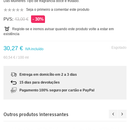
Das Mulheres Tipo de fragrância doce e frutado.
Seja o primeiro a comentar este produto
PVS:
43,00 €
- 30%
Registe-se e iremos avisar quando este produto volte a estar em
existência
30,27 €
Esgotado
IVA incluído
60,54 €
/ 100 ml
Entrega em domicílio em 2 a 3 dias
15 dias para devoluções
Pagamento 100% seguro por cartão e PayPal
Outros produtos interessantes