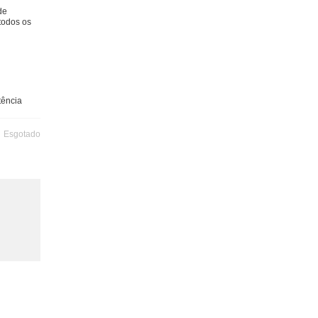
de
 todos os
tência
Esgotado