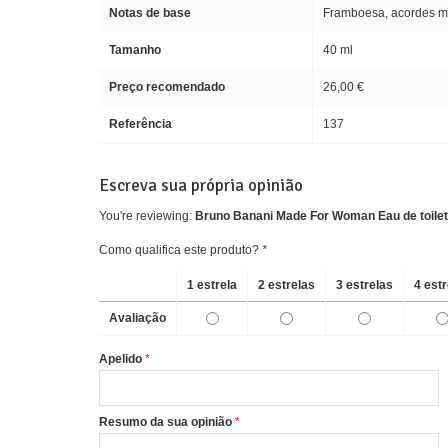
Notas de base
Framboesa, acordes ma
Tamanho
40 ml
Preço recomendado
26,00 €
Referência
137
Escreva sua própria opinião
You're reviewing:
Bruno Banani Made For Woman Eau de toilet
Como qualifica este produto?
*
1 estrela
2 estrelas
3 estrelas
4 est
Avaliação
Apelido
Resumo da sua opinião