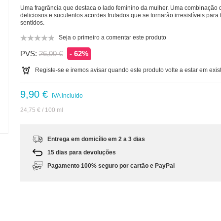
Uma fragrância que destaca o lado feminino da mulher. Uma combinação 
deliciosos e suculentos acordes frutados que se tornarão irresistíveis para
sentidos.
Seja o primeiro a comentar este produto
PVS:
26,00 €
- 62%
Registe-se e iremos avisar quando este produto volte a estar em exis
9,90 €
IVA incluído
24,75 €
/ 100 ml
m
Entrega em domicílio em 2 a 3 dias
15 dias para devoluções
Pagamento 100% seguro por cartão e PayPal