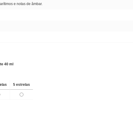
rítimos e notas de âmbar.
te 40 ml
relas
5 estrelas