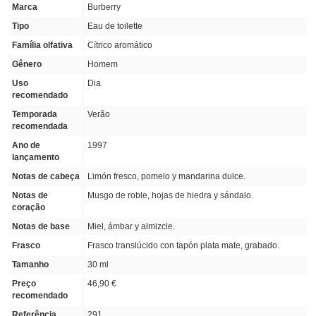
Marca
Burberry
Tipo
Eau de toilette
Família olfativa
Cítrico aromático
Gênero
Homem
Uso
Dia
recomendado
Temporada
Verão
recomendada
Ano de
1997
lançamento
Notas de cabeça
Limón fresco, pomelo y mandarina dulce.
Notas de
Musgo de roble, hojas de hiedra y sándalo.
coração
Notas de base
Miel, ámbar y almizcle.
Frasco
Frasco translúcido con tapón plata mate, grabado.
Tamanho
30 ml
Preço
46,90 €
recomendado
Referência
291