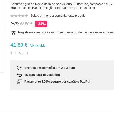
Perfume Agua de Rocío definido por Victorio & Lucchino, composto por 12
eau de toilette, 100 ml de loção corporal e 4 ml de lápis glitter
Seja o primeiro a comentar este produto
PVS:
63,50 €
- 34%
Registe-se e iremos avisar quando este produto volte a estar em exis
41,89 €
IVA incluído
41,89 €
/ 1 ct
m
Entrega em domicílio em 2 a 3 dias
15 dias para devoluções
Pagamento 100% seguro por cartão e PayPal