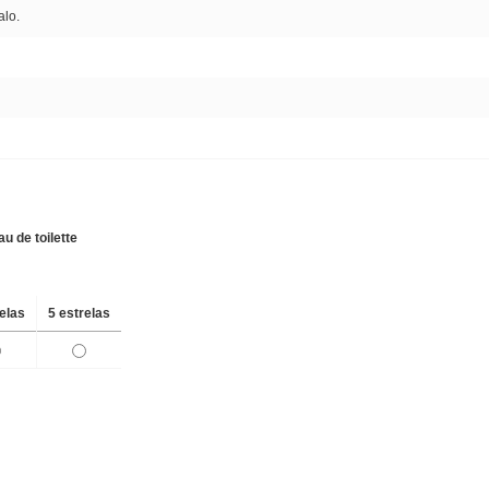
alo.
u de toilette
relas
5 estrelas