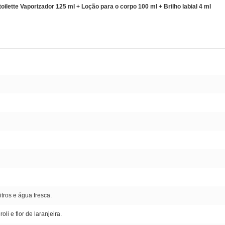
lette Vaporizador 125 ml + Loção para o corpo 100 ml + Brilho labial 4 ml
itros e água fresca.
li e flor de laranjeira.