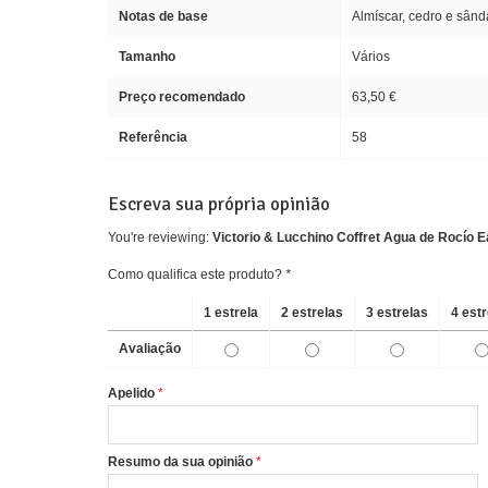
Notas de base
Almíscar, cedro e sând
Tamanho
Vários
Preço recomendado
63,50 €
Referência
58
Escreva sua própria opinião
You're reviewing:
Victorio & Lucchino Coffret Agua de Rocío Ea
Como qualifica este produto?
*
1 estrela
2 estrelas
3 estrelas
4 est
Avaliação
Apelido
Resumo da sua opinião